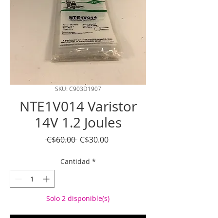
SKU: C903D1907
NTE1V014 Varistor
14V 1.2 Joules
Precio
Precio
 C$60.00 
C$30.00
de
oferta
Cantidad
*
Solo 2 disponible(s)