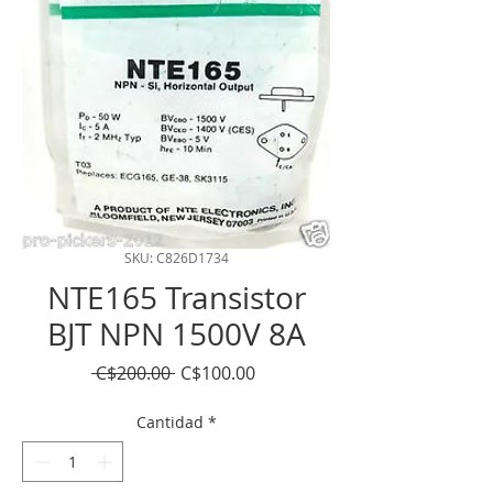
SKU: C826D1734
NTE165 Transistor
BJT NPN 1500V 8A
Precio
Precio
 C$200.00 
C$100.00
de
oferta
Cantidad
*