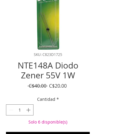
SKU: C823D1725
NTE148A Diodo
Zener 55V 1W
Precio
Precio
 C$40.00 
C$20.00
de
oferta
Cantidad
*
Solo 6 disponible(s)