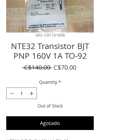
SKU: C811D1698
NTE32 Transistor BJT
PNP 160V 1A TO-92
Regular
Sale
 C$140.00 
C$70.00
Price
Price
Quantity
*
Out of Stock
Agotado