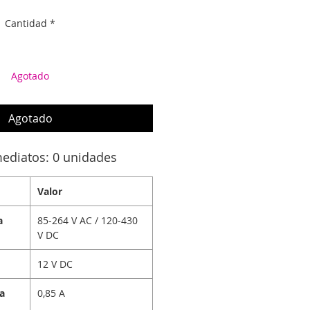
Cantidad
*
Agotado
Agotado
ediatos: 0 unidades
Valor
a
85-264 V AC / 120-430
V DC
12 V DC
da
0,85 A