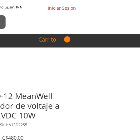
ncluyen IVA
Iniciar Sesion
Carrito
0-12 MeanWell
dor de voltaje a
2VDC 10W
SKU: V13D2255
Precio
C$480.00