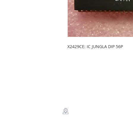
X2429CE: IC JUNGLA DIP 56P
LEGSA
​Dir: Semaforos Puente desnivel
Carretera Norte 3 1/2 C. Norte.
Managua, Nicaragua.
Whatsapp: +(505) 8816-2805