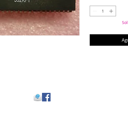
Sol
Agr
 Julio Buitrago