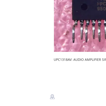
UPC1318AV: AUDIO AMPLIFIER SI
LEGSA
​Dir: Semaforos Puente desnivel
Carretera Norte 3 1/2 C. Norte.
Managua, Nicaragua.