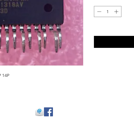
P 14P
 Julio Buitrago