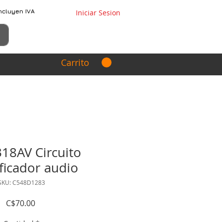
ncluyen IVA
Iniciar Sesion
Carrito
18AV Circuito
ficador audio
SKU: C548D1283
Precio
C$70.00