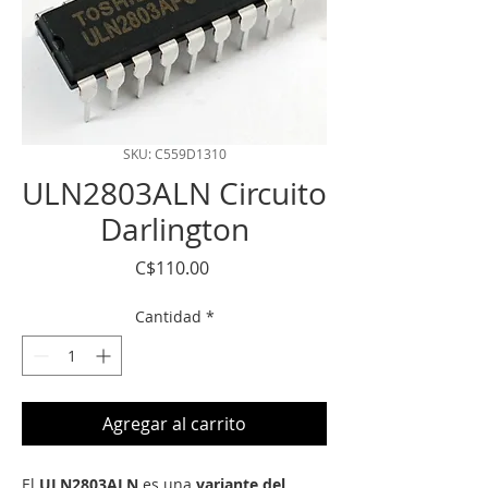
SKU: C559D1310
ULN2803ALN Circuito
Darlington
Precio
C$110.00
Cantidad
*
Agregar al carrito
El
ULN2803ALN
es una
variante del