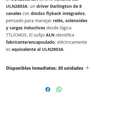
ULN2803A
: un
driver Darlington de 8
canales
con
diodos flyback integrados
,
pensado para manejar
relés, solenoides
y cargas inductivas
desde lógica
TTL/CMOS. El sufijo
ALN
identifica
fabricante/encapsulado
; eléctricamente
es
equivalente al ULN2803A
.
Disponibles Inmediatos: 20 unidades
Parámetro
Valor
Tipo
Driver Darlington NPN
(salidas
sink
, colector
abierto)
Modelo
ULN2803ALN
Canales
8