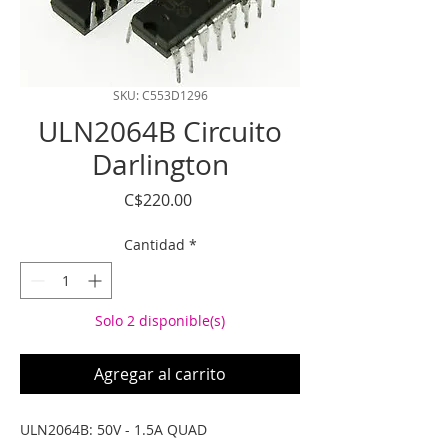
SKU: C553D1296
ULN2064B Circuito
Darlington
Precio
C$220.00
Cantidad
*
Solo 2 disponible(s)
Agregar al carrito
ULN2064B: 50V - 1.5A QUAD 