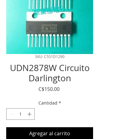
SKU: C551D1290
UDN2878W Circuito
Darlington
Precio
C$150.00
Cantidad
*
Agregar al carrito