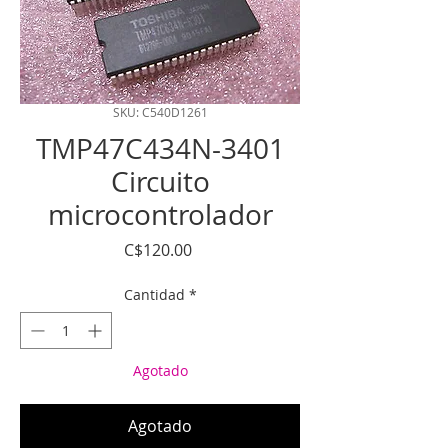
SKU: C540D1261
TMP47C434N-3401
Circuito
microcontrolador
Precio
C$120.00
Cantidad
*
Agotado
Agotado