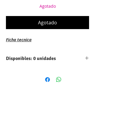
Agotado
Agotado
Ficha tecnica
Disponibles: 0 unidades
Codigo:
TL084CN
Categoria:
Circuito Integrado
Subcategoria:
Amplificador
Operacional
Voltaje DC:
18V
Amperaje:
-