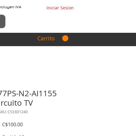
ncluyen IVA
Iniciar Sesion
Carrito
77PS-N2-AI1155
ircuito TV
SKU: C533D1240
Precio
C$100.00