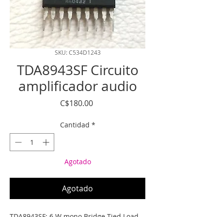
SKU: C534D1243
TDA8943SF Circuito
amplificador audio
Precio
C$180.00
Cantidad
*
Agotado
Agotado
TDA8943SF: 6 W mono Bridge Tied Load 