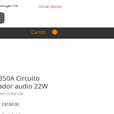
ncluyen IVA
Iniciar Sesion
Carrito
50A Circuito
cador audio 22W
SKU: C528D1229
Precio
C$180.00