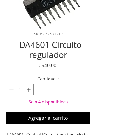
SKU: C525D1219
TDA4601 Circuito
regulador
Precio
C$40.00
Cantidad
*
Solo 4 disponible(s)
Agregar al carrito
TDA4601: Control ICs for Switched-Mode 