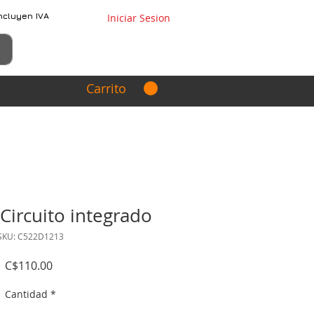
ncluyen IVA
Iniciar Sesion
Carrito
ircuito integrado
SKU: C522D1213
Precio
C$110.00
Cantidad
*