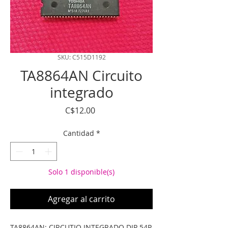
SKU: C515D1192
TA8864AN Circuito
integrado
Precio
C$12.00
Cantidad
*
Solo 1 disponible(s)
Agregar al carrito
TA8864AN: CIRCUTIO INTEGRADO DIP 54P