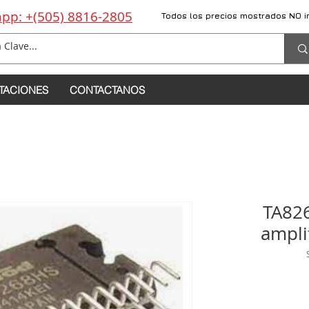
pp: +(505) 8816-2805
Todos los precios mostrados NO i
TACIONES
CONTACTANOS
TA826
ampli