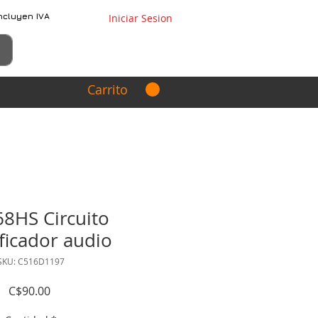
ncluyen IVA
Iniciar Sesion
Carrito
8HS Circuito
ficador audio
SKU: C516D1197
Precio
C$90.00