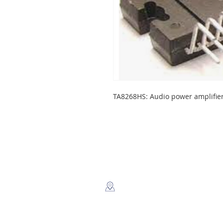
TA8268HS: Audio power amplifier
LEGSA
​Dir: Semaforos Puente desnivel
Carretera Norte 3 1/2 C. Norte.
Managua, Nicaragua.
Whatsapp: +(505) 8816-2805