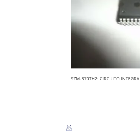
SZM-370TH2: CIRCUITO INTEGRA
LEGSA
​Dir: Semaforos Puente desnivel
Carretera Norte 3 1/2 C. Norte.
Managua, Nicaragua.