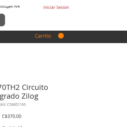
ncluyen IVA
Iniciar Sesion
Carrito
0TH2 Circuito
egrado Zilog
SKU: C506D1165
Precio
C$370.00