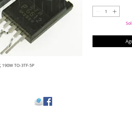
Sol
Agr
V, 190W TO-3TF-5P
 Julio Buitrago