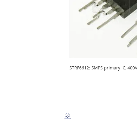
STRF6612: SMPS primary IC, 400
LEGSA
​Dir: Semaforos Puente desnivel
Carretera Norte 3 1/2 C. Norte.
Managua, Nicaragua.