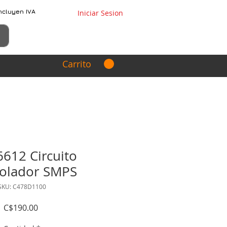
ncluyen IVA
Iniciar Sesion
Carrito
612 Circuito
rolador SMPS
SKU: C478D1100
Precio
C$190.00