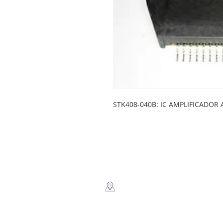
STK408-040B: IC AMPLIFICADOR
LEGSA
​Dir: Semaforos Puente desnivel
Carretera Norte 3 1/2 C. Norte.
Managua, Nicaragua.
Whatsapp: +(505) 8816-2805