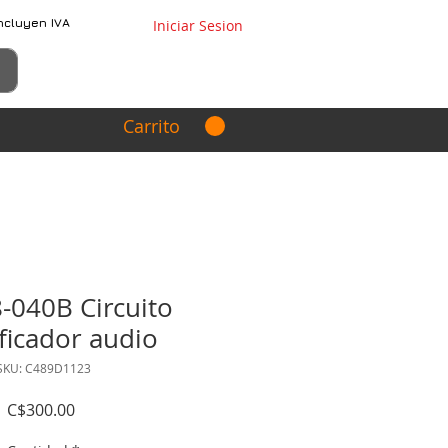
ncluyen IVA
Iniciar Sesion
Carrito
-040B Circuito
ficador audio
SKU: C489D1123
Precio
C$300.00