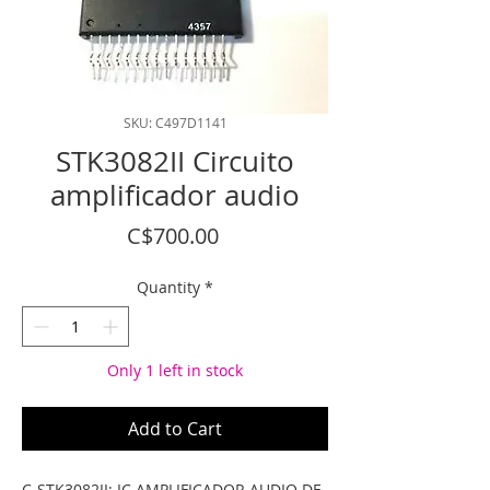
SKU: C497D1141
STK3082II Circuito
amplificador audio
Price
C$700.00
Quantity
*
Only 1 left in stock
Add to Cart
C-STK3082II: IC AMPLIFICADOR AUDIO DE 