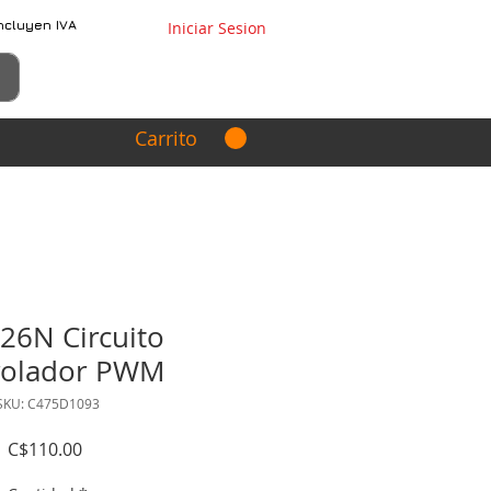
ncluyen IVA
Iniciar Sesion
Carrito
26N Circuito
rolador PWM
SKU: C475D1093
Precio
C$110.00