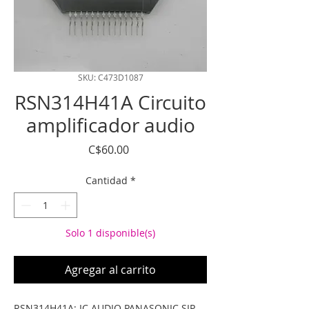
SKU: C473D1087
RSN314H41A Circuito
amplificador audio
Precio
C$60.00
Cantidad
*
Solo 1 disponible(s)
Agregar al carrito
RSN314H41A: IC AUDIO PANASONIC SIP 