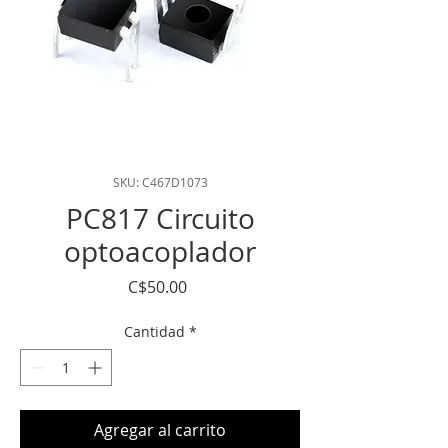
SKU: C467D1073
PC817 Circuito
optoacoplador
Precio
C$50.00
Cantidad
*
Agregar al carrito