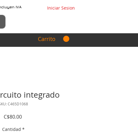
ncluyen IVA
Iniciar Sesion
Carrito
rcuito integrado
SKU: C465D1068
Precio
C$80.00
Cantidad
*