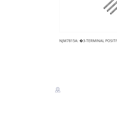
NJM7815A: �3-TERMINAL POSIT
LEGSA
​Dir: Semaforos Puente desnivel
Carretera Norte 3 1/2 C. Norte.
Managua, Nicaragua.
Whatsapp: +(505) 8816-2805