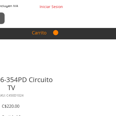
ncluyen IVA
Iniciar Sesion
Carrito
-354PD Circuito
TV
SKU: C450D1024
Precio
C$220.00