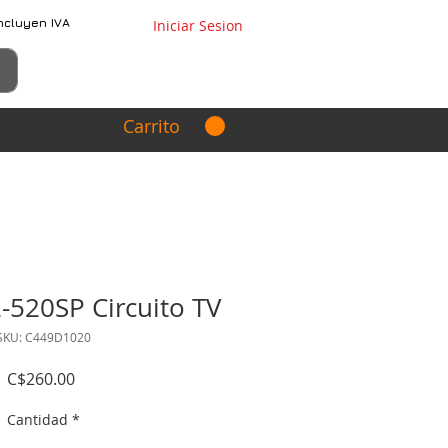
ncluyen IVA
Iniciar Sesion
Carrito
520SP Circuito TV
SKU: C449D1020
Precio
C$260.00
Cantidad
*