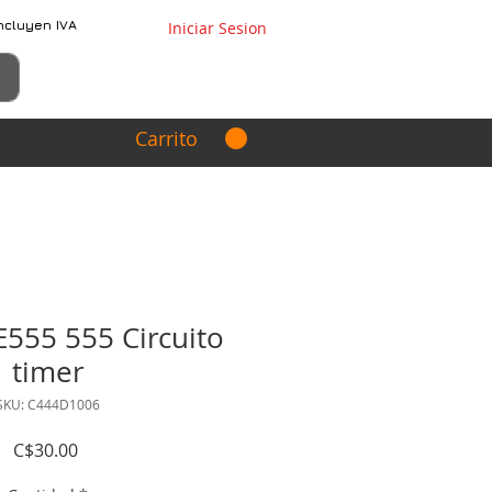
ncluyen IVA
Iniciar Sesion
Carrito
555 555 Circuito
timer
SKU: C444D1006
Precio
C$30.00