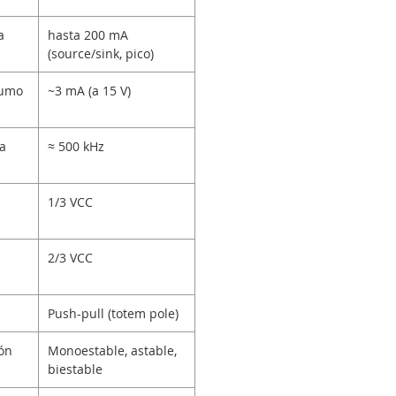
a
hasta 200 mA
(source/sink, pico)
sumo
~3 mA (a 15 V)
a
≈ 500 kHz
1/3 VCC
2/3 VCC
Push-pull (totem pole)
ón
Monoestable, astable,
biestable