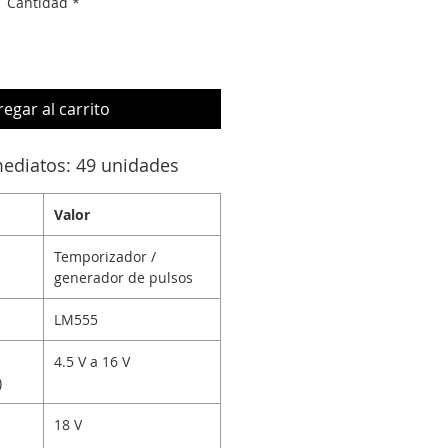
Cantidad
*
egar al carrito
mediatos: 49 unidades
Valor
Temporizador /
generador de pulsos
LM555
4.5 V a 16 V
)
18 V