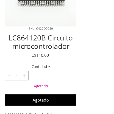
SKU: C427D0959
LC864120B Circuito
microcontrolador
Precio
C$110.00
Cantidad
*
Agotado
Agotado