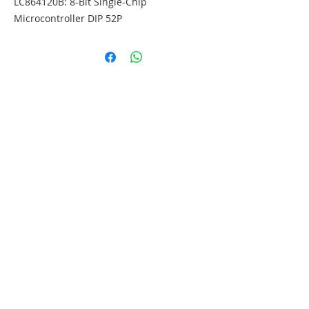
LC864120B: 8-Bit Single-Chip 
Microcontroller DIP 52P