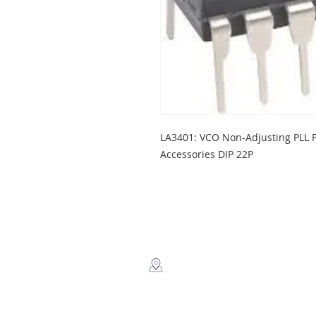
LA3401: VCO Non-Adjusting PLL 
Accessories DIP 22P
LEGSA
​Dir: Semaforos Puente desnivel
Carretera Norte 3 1/2 C. Norte.
Managua, Nicaragua.