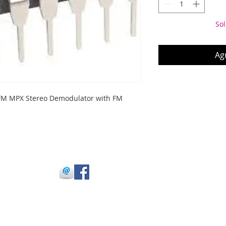
Sol
Agr
FM MPX Stereo Demodulator with FM 
 Julio Buitrago