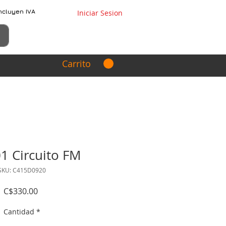
ncluyen IVA
Iniciar Sesion
Carrito
1 Circuito FM
SKU: C415D0920
Precio
C$330.00
Cantidad
*