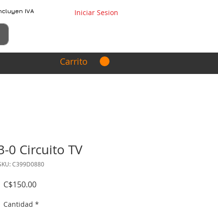
ncluyen IVA
Iniciar Sesion
Carrito
-0 Circuito TV
SKU: C399D0880
Precio
C$150.00
Cantidad
*