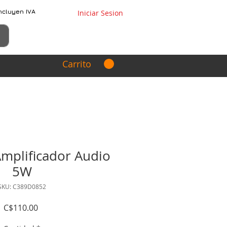
ncluyen IVA
Iniciar Sesion
Carrito
mplificador Audio
5W
SKU: C389D0852
Precio
C$110.00