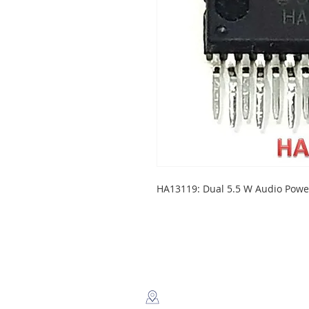
HA13119: Dual 5.5 W Audio Power
LEGSA
​Dir: Semaforos Puente desnivel