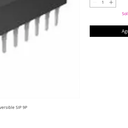
Sol
Agr
ersible SIP 9P