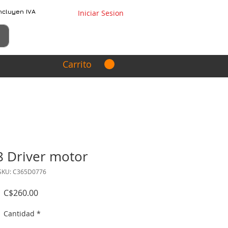
ncluyen IVA
Iniciar Sesion
Carrito
 Driver motor
SKU: C365D0776
Precio
C$260.00
Cantidad
*