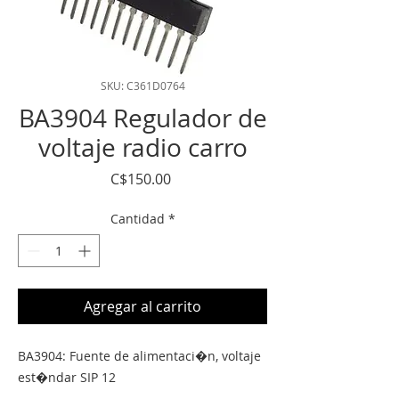
SKU: C361D0764
BA3904 Regulador de
voltaje radio carro
Precio
C$150.00
Cantidad
*
Agregar al carrito
BA3904: Fuente de alimentaci�n, voltaje 
est�ndar SIP 12