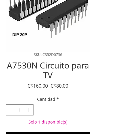
SKU: C352D0736
A7530N Circuito para
TV
Precio
Precio
 C$160.00 
C$80.00
de
oferta
Cantidad
*
Solo 1 disponible(s)