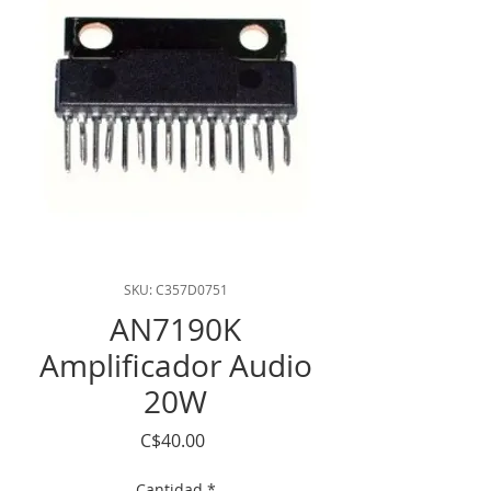
SKU: C357D0751
AN7190K
Amplificador Audio
20W
Precio
C$40.00
Cantidad
*