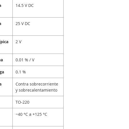
a
14.5 V DC
a
25 V DC
ípica
2 V
ea
0.01 % / V
ga
0.1 %
a
Contra sobrecorriente
y sobrecalentamiento
TO-220
−40 °C a +125 °C