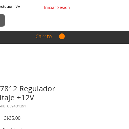
ncluyen IVA
Iniciar Sesion
Carrito
7812 Regulador
ltaje +12V
SKU: C594D1391
Precio
C$35.00