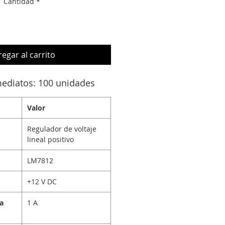
Cantidad
*
egar al carrito
mediatos: 100 unidades
Valor
Regulador de voltaje
lineal positivo
LM7812
+12 V DC
da
1 A