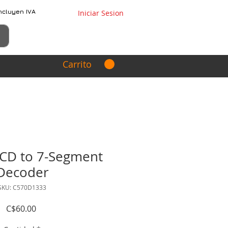
ncluyen IVA
Iniciar Sesion
Carrito
CD to 7-Segment
Decoder
SKU: C570D1333
Precio
C$60.00