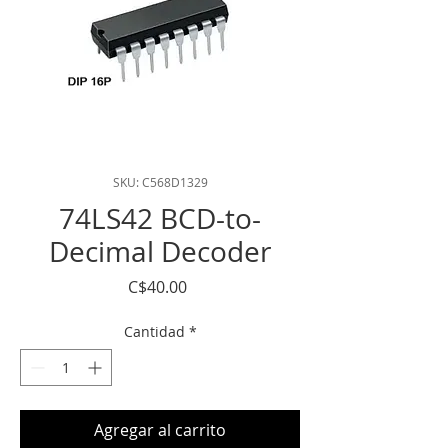
SKU: C568D1329
74LS42 BCD-to-
Decimal Decoder
Precio
C$40.00
Cantidad
*
Agregar al carrito