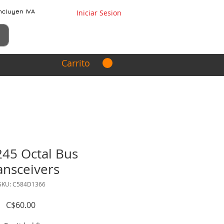
ncluyen IVA
Iniciar Sesion
Carrito
45 Octal Bus
ansceivers
SKU: C584D1366
Precio
C$60.00