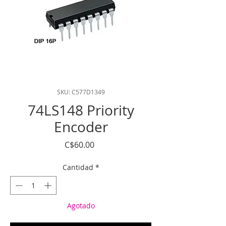
SKU: C577D1349
74LS148 Priority
Encoder
Precio
C$60.00
Cantidad
*
Agotado