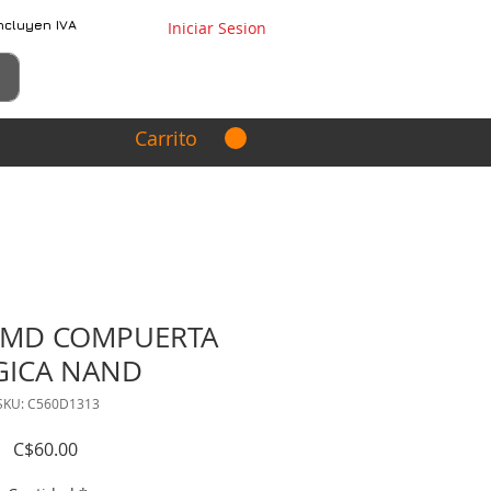
ncluyen IVA
Iniciar Sesion
Carrito
SMD COMPUERTA
GICA NAND
SKU: C560D1313
Precio
C$60.00