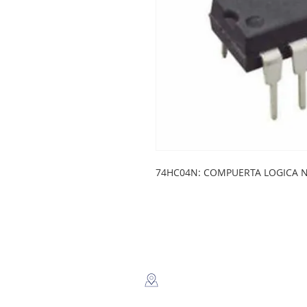
74HC04N: COMPUERTA LOGICA N
LEGSA
​Dir: Semaforos Puente desnivel
Carretera Norte 3 1/2 C. Norte.
Managua, Nicaragua.