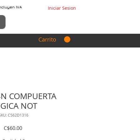
ncluyen IVA
Iniciar Sesion
Carrito
4N COMPUERTA
GICA NOT
SKU: C562D1316
Precio
C$60.00