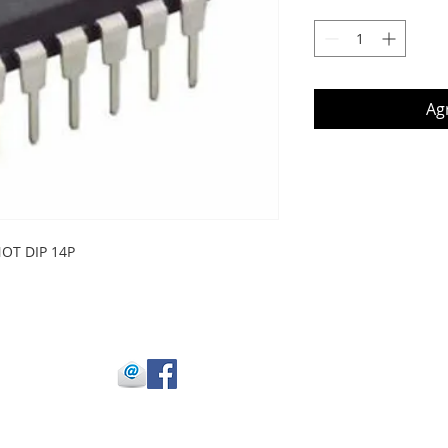
Agr
OT DIP 14P
 Julio Buitrago