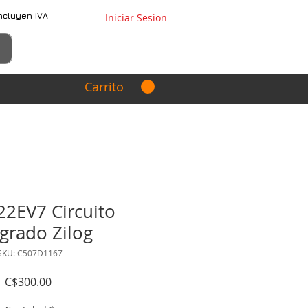
ncluyen IVA
Iniciar Sesion
Carrito
2EV7 Circuito
egrado Zilog
SKU: C507D1167
Precio
C$300.00