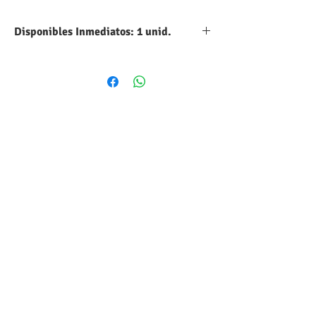
Disponibles Inmediatos: 1 unid.
Cantidad
Precio Unit
Precio Total
1
C$
C$
35.00
35.00
100
C$
C$
30.00
3,000.00
500
C$
C$
27.00
13,500.00