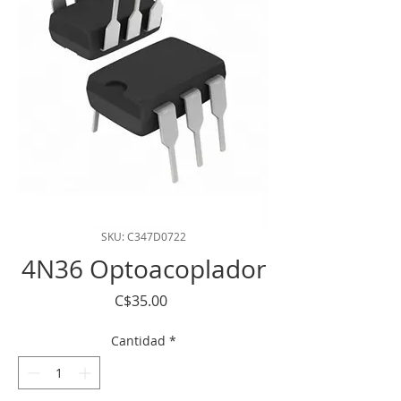
SKU: C347D0722
4N36 Optoacoplador
Precio
C$35.00
Cantidad
*