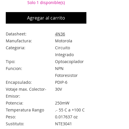
Solo 1 disponible(s)
Agregar al carrito
Datasheet:
4N36
Manufactura:
Motorola
Categoria:
Circuito
Integrado
Tipo:
Optoacoplador
Funcion:
NPN
Fotoresistor
Encapsulado:
PDIP-6
Votaje max. Colector-
30V
Emisor:
Potencia:
250mW
Temperatura Rango
.- 55 C a +100 C
Peso:
0.017637 oz
Sustituto:
NTE3041