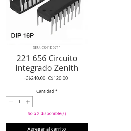
SKU: C341D0711
221 656 Circuito
integrado Zenith
Precio
Precio
 C$240.00 
C$120.00
de
oferta
Cantidad
*
Solo 2 disponible(s)
Agregar al carrito