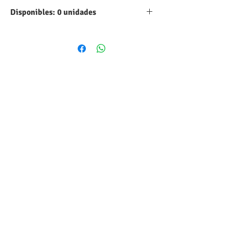
Disponibles: 0 unidades
Categoria:
Fusible
Amperaje:
10A
Voltaje AC:
250V
Medidas del fusible:
4x13mm
Material:
Aluminio
Estilo:
Axial
Temperatura:
252°C
Longitud:
66mm