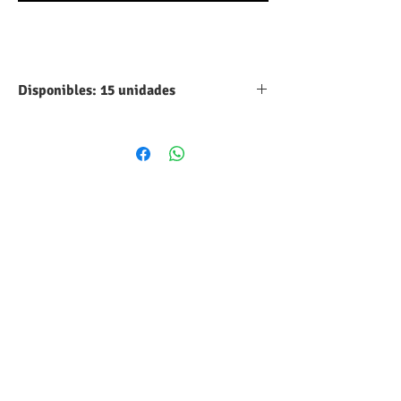
Disponibles: 15 unidades
Categoria:
Fusible
Amperaje:
20A
Voltaje DC:
58V
Medidas:
7.6mm x 10.9mm
Forma
Rectangular
volumétrica:
Estilo:
Holder
Temperatura:
-40°C hasta
+125°C